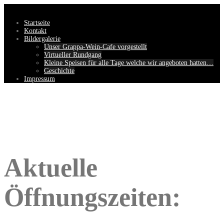
Springe
zum
Startseite
Inhalt
Kontakt
Bildergalerie
Unser Grappa-Wein-Cafe vorgestellt
Virtueller Rundgang
Kleine Speisen für alle Tage welche wir angeboten hatten…
Geschichte
Impressum
Aktuelle
Öffnungszeiten: